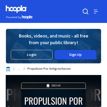
Skip to main content
Hoopla logo
Powered by Hoopla
Search
Menu
Books, videos, and music - all free
from your public library!
Login
Sign Up
. . .
Propulsion Por Antigravitacion
EBOOK