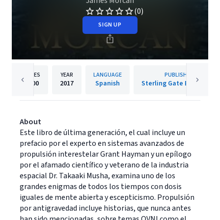
James Morcan
(0)
SIGN UP
PAGES
YEAR
LANGUAGE
PUBLISHER
1000
2017
Spanish
Sterling Gate Books Ltd.
About
Este libro de última generación, el cual incluye un
prefacio por el experto en sistemas avanzados de
propulsión interestelar Grant Hayman y un epílogo
por el afamado científico y veterano de la industria
espacial Dr. Takaaki Musha, examina uno de los
grandes enigmas de todos los tiempos con dosis
iguales de mente abierta y escepticismo. Propulsión
por antigravedad incluye historias, que nunca antes
han sido mencionadas, sobre temas OVNI como el