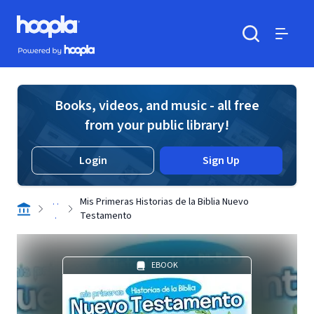
Skip to main content
Hoopla logo
Powered by Hoopla
Search
Menu
Books, videos, and music - all free
from your public library!
Login
Sign Up
. .
Mis Primeras Historias de la Biblia Nuevo
.
Testamento
EBOOK