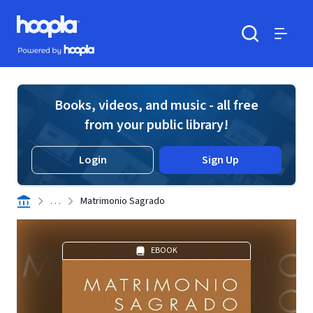
Skip to main content
Hoopla logo
Powered by Hoopla
Search
Menu
Books, videos, and music - all free
from your public library!
Login
Sign Up
. . .
Matrimonio Sagrado
EBOOK