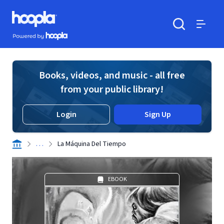
Skip to main content
Hoopla logo
Powered by Hoopla
Search
Menu
Books, videos, and music - all free
from your public library!
Login
Sign Up
. . .
La Máquina Del Tiempo
EBOOK