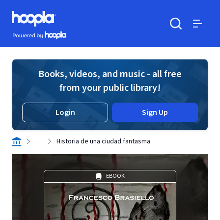
Skip to main content
Hoopla logo
Powered by Hoopla
Search
Menu
Books, videos, and music - all free
from your public library!
Login
Sign Up
. . .
Historia de una ciudad fantasma
EBOOK