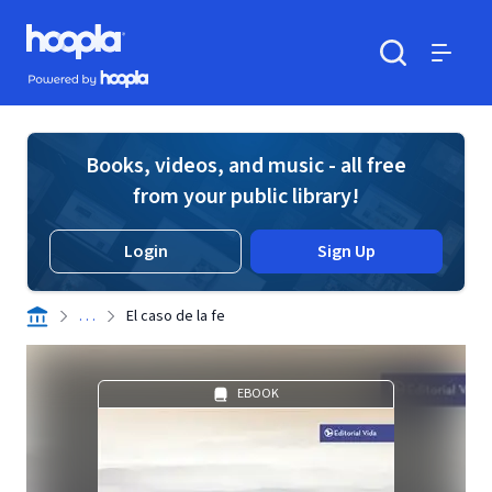
Skip to main content
Hoopla logo
Powered by Hoopla
Search
Menu
Books, videos, and music - all free
from your public library!
Login
Sign Up
. . .
El caso de la fe
EBOOK