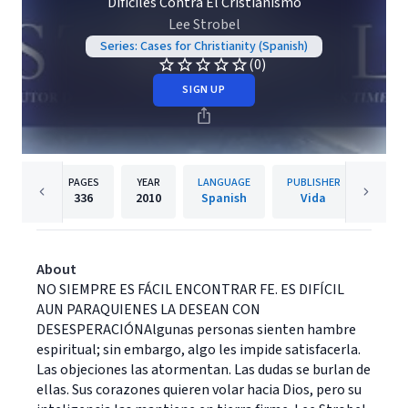
Difíciles Contra El Cristianismo
Lee Strobel
Series: Cases for Christianity (Spanish)
(0)
SIGN UP
PAGES
YEAR
LANGUAGE
PUBLISHER
336
2010
Spanish
Vida
About
NO SIEMPRE ES FÁCIL ENCONTRAR FE. ES DIFÍCIL
AUN PARAQUIENES LA DESEAN CON
DESESPERACIÓNAlgunas personas sienten hambre
espiritual; sin embargo, algo les impide satisfacerla.
Las objeciones las atormentan. Las dudas se burlan de
ellas. Sus corazones quieren volar hacia Dios, pero su