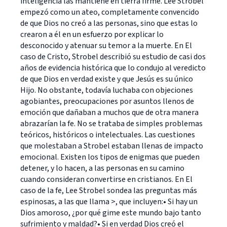
inteligencia las mantiene en tierra firme. Lee Strobel
empezó como un ateo, completamente convencido
de que Dios no creó a las personas, sino que estas lo
crearon a él en un esfuerzo por explicar lo
desconocido y atenuar su temor a la muerte. En El
caso de Cristo, Strobel describió su estudio de casi dos
años de evidencia histórica que lo condujo al veredicto
de que Dios en verdad existe y que Jesús es su único
Hijo. No obstante, todavía luchaba con objeciones
agobiantes, preocupaciones por asuntos llenos de
emoción que dañaban a muchos que de otra manera
abrazarían la fe. No se trataba de simples problemas
teóricos, históricos o intelectuales. Las cuestiones
que molestaban a Strobel estaban llenas de impacto
emocional. Existen los tipos de enigmas que pueden
detener, y lo hacen, a las personas en su camino
cuando consideran convertirse en cristianos. En El
caso de la fe, Lee Strobel sondea las preguntas más
espinosas, a las que llama >, que incluyen:• Si hay un
Dios amoroso, ¿por qué gime este mundo bajo tanto
sufrimiento y maldad?• Si en verdad Dios creó el