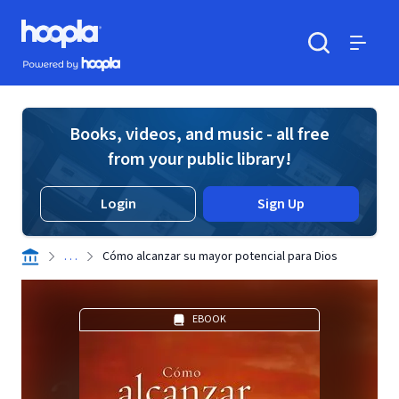
Skip to main content
Hoopla logo
Powered by Hoopla
Search
Menu
Books, videos, and music - all free
from your public library!
Login
Sign Up
. . .
Cómo alcanzar su mayor potencial para Dios
EBOOK