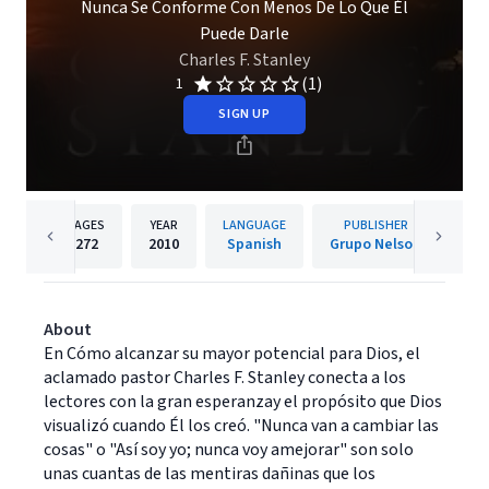
Nunca Se Conforme Con Menos De Lo Que Él
Puede Darle
Charles F. Stanley
(1)
1
SIGN UP
PAGES
YEAR
LANGUAGE
PUBLISHER
272
2010
Spanish
Grupo Nelson
About
En Cómo alcanzar su mayor potencial para Dios, el
aclamado pastor Charles F. Stanley conecta a los
lectores con la gran esperanzay el propósito que Dios
visualizó cuando Él los creó. "Nunca van a cambiar las
cosas" o "Así soy yo; nunca voy amejorar" son solo
unas cuantas de las mentiras dañinas que los