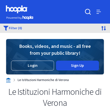
Skip to main content
Hoopla logo
Powered by Hoopla
Search
Menu
Filter (0)
Books, videos, and music - all free
from your public library!
Login
Sign Up
Le Istituzioni Harmoniche di Verona
Le Istituzioni Harmoniche di
Verona