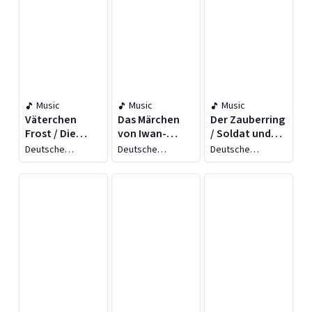
Music
Music
Music
Väterchen
Das Märchen
Der Zauberring
Frost / Die
von Iwan-
/ Soldat und
wilden
Zarensohn,
Zar im Wald /
Deutsche
Deutsche
Deutsche
Schwäne / Das
Dem
Kluge
Grammophon
Grammophon
Grammophon
Literatur
Literatur
Literatur
Schneekind /
Feuervogel
Antworten /
Die schöne
und Dem
Der
Marja mit dem
Grauen Wolf /
Hexenmeister /
langen Zopf
Das Schlaue
Das kluge
Bäuerlein /
Mägdelein
Buch de