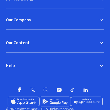
(opens in new window)
Our Company
Our Content
Help
Facebook (opens in new window)
X (opens in new window)
Instagram (opens in new window)
YouTube (opens in new window)
TikTok (opens in new w
LinkedIn (opens
Download on the App Store (opens in new window)
Get it on Google Play (opens in new wind
Available at Amazon A
© 2026 Midwest Tape, LLC. All rights reserved.