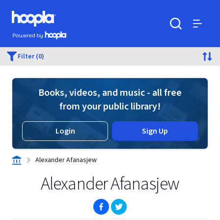
Skip to main content
Hoopla logo
Powered by Hoopla
Search
Menu
Filter (0)
Books, videos, and music - all free
from your public library!
Login
Sign Up
Alexander Afanasjew
Alexander Afanasjew
(opens in new window)
(opens in new window)