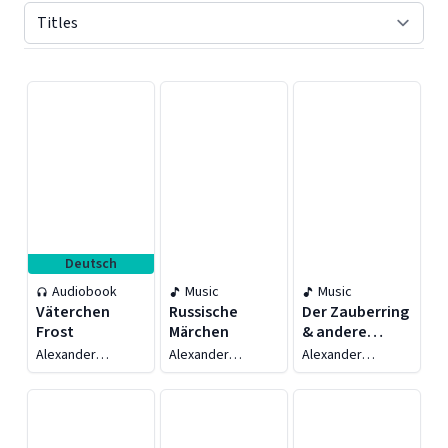
Displaying contents of page 1
Deutsch
Audiobook
Music
Music
Väterchen
Russische
Der Zauberring
Frost
Märchen
& andere
russische
Alexander
Alexander
Alexander
Märchen
Afanasjew
Afanasjew
Afanasjew